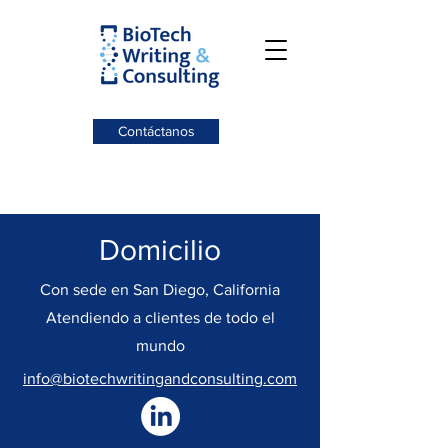
Contáctanos
Domicilio
Con sede en San Diego, California
Atendiendo a clientes de todo el
mundo
info@biotechwritingandconsulting.com